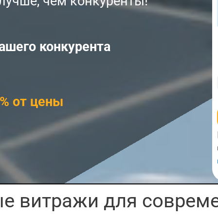
лучше, чем конкуренты!
нашего
конкурента
0% от цены
 витражи для соврем